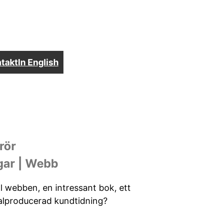
takt
In English
rör
gar | Webb
ll webben, en intressant bok, ett
talproducerad kundtidning?