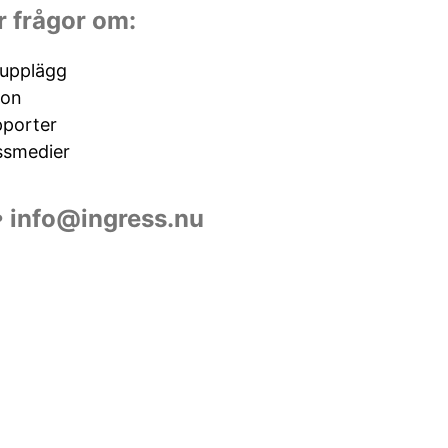
r frågor om:
tupplägg
ion
pporter
ssmedier
•
info@ingress.nu