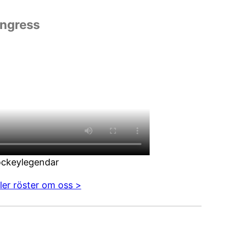
ngress
ockeylegendar
ler röster om oss >