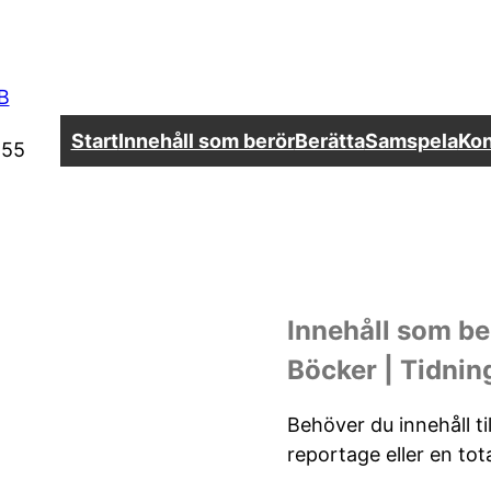
Start
Innehåll som berör
Berätta
Samspela
Kon
 55
Innehåll som be
Böcker | Tidnin
Behöver du innehåll ti
reportage eller en to