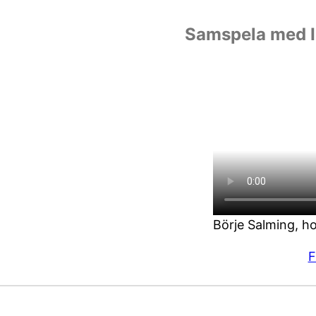
Samspela med I
Börje Salming, h
F