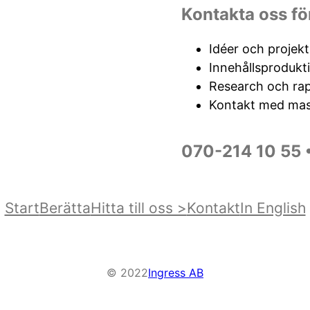
Kontakta oss fö
Idéer och projek
Innehållsprodukt
Research och ra
Kontakt med ma
070-214 10 55
Start
Berätta
Hitta till oss >
Kontakt
In English
© 2022
Ingress AB