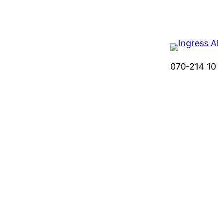
Hoppa
till
innehåll
070-214 10